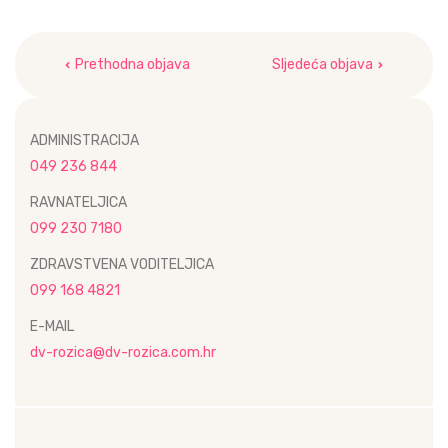
Navigacija
Prethodna objava
Sljedeća objava
objava
ADMINISTRACIJA
049 236 844
RAVNATELJICA
099 230 7180
ZDRAVSTVENA VODITELJICA
099 168 4821
E-MAIL
dv-rozica@dv-rozica.com.hr