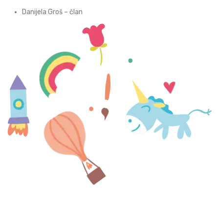
Danijela Groš – član