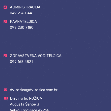
ADMINISTRACIJA
049 236 844
RAVNATELJICA
099 230 7180
ZDRAVSTVENA VODITELJICA
099 168 4821
dv-rozica@dv-rozica.com.hr
Dječji vrtić ROŽICA
Augusta Šenoe 3
Veliko Trgovišće 49214