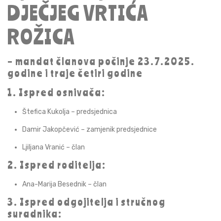
DJEČJEG VRTIĆA
ROŽICA
– mandat članova počinje 23.7.2025.
godine i traje četiri godine
1. Ispred osnivača:
Štefica Kukolja – predsjednica
Damir Jakopčević – zamjenik predsjednice
Ljiljana Vranić – član
2. Ispred roditelja:
Ana-Marija Besednik – član
3. Ispred odgojitelja i stručnog
suradnika: