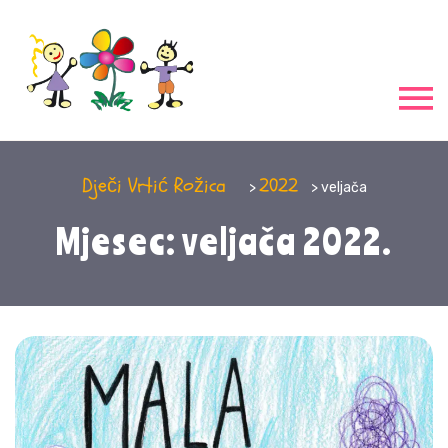
Dječi Vrtić Rožica
2022
>
> veljača
Mjesec: veljača 2022.