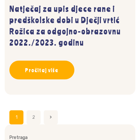
Natječaj za upis djece rane i
predškolske dobi u Dječji vrtić
Rožica za odgojno-obrazovnu
2022./2023. godinu
Pročitaj više
Brojevi
1
2
stranica
objava
Pretraga