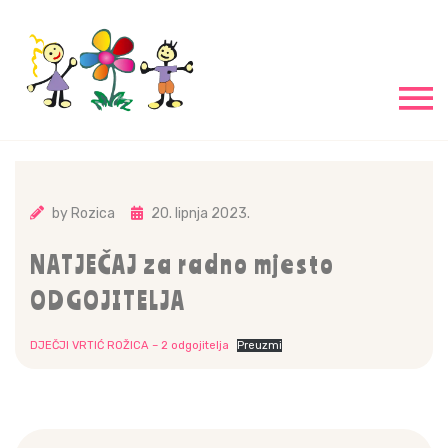
by
Rozica
20. lipnja 2023.
NATJEČAJ za radno mjesto
ODGOJITELJA
DJEČJI VRTIĆ ROŽICA – 2 odgojitelja
Preuzmi
Navigacija