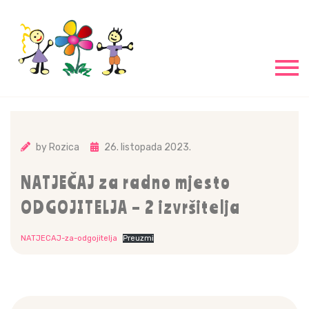
by
Rozica
26. listopada 2023.
NATJEČAJ za radno mjesto
ODGOJITELJA – 2 izvršitelja
NATJECAJ-za-odgojitelja
Preuzmi
Navigacija