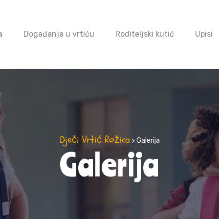
a
Događanja u vrtiću
Roditeljski kutić
Upisi
Dječi Vrtić Rožica
> Galerija
Galerija